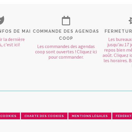
NFOS DE MAI
COMMANDE DES AGENDAS
FERMETUR
COOP
r la dernière
Les bureaux
, c'est ici!
jusqu'au 17 j
Les commandes des agendas
repos bien mé
coop sont ouvertes ! Cliquez ici
août. Cliquez i
pour commander.
les horaires.
COOKIES
CHARTE DES COOKIES
MENTIONS LÉGALES
FÉDÉRAT