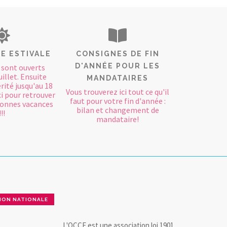
E ESTIVALE
CONSIGNES DE FIN
D'ANNÉE POUR LES
 sont ouverts
uillet. Ensuite
MANDATAIRES
rité jusqu'au 18
Vous trouverez ici tout ce qu'il
ci pour retrouver
faut pour votre fin d'année :
 Bonnes vacances
bilan et changement de
!!!
mandataire!
ION NATIONALE
L'OCCE est une association loi 1901.