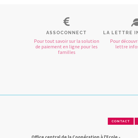
ASSOCONNECT
LA LETTRE I
Pour tout savoir sur la solution
Pour découvri
de paiement en ligne pour les
lettre infos
familles
CONTACT
Office central de la Coopération à l'Ecole -