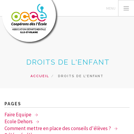
L'OCCE
DROITS DE L'ENFANT
GERER SA COOPERATIVE
ACTIONS PÉDAGOGIQUES
ACCUEIL
DROITS DE L'ENFANT
RESSOURCES PEDAGOGIQUES
FORMATIONS
PRETS ET SERVICES
PAGES
RECHERCHER
Faire Equipe
Ecole Dehors
CONTACT
Comment mettre en place des conseils d'élèves ?