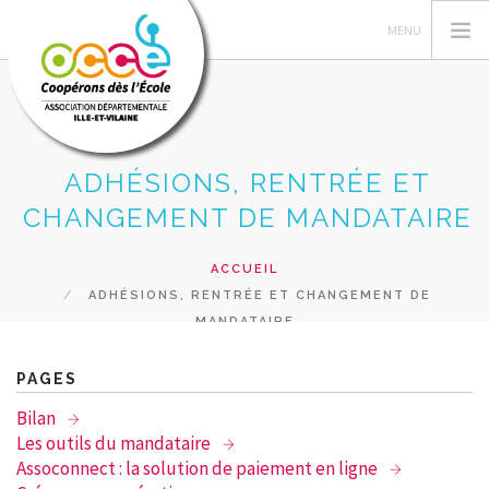
ADHÉSIONS, RENTRÉE ET
L'OCCE
CHANGEMENT DE MANDATAIRE
GERER SA COOPERATIVE
ACTIONS PÉDAGOGIQUES
ACCUEIL
ADHÉSIONS, RENTRÉE ET CHANGEMENT DE
RESSOURCES PEDAGOGIQUES
MANDATAIRE
FORMATIONS
PRETS ET SERVICES
PAGES
RECHERCHER
Bilan
Les outils du mandataire
CONTACT
Assoconnect : la solution de paiement en ligne