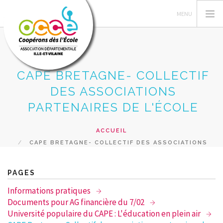
CAPE BRETAGNE- COLLECTIF
L'OCCE
DES ASSOCIATIONS
GERER SA COOPERATIVE
PARTENAIRES DE L'ÉCOLE
ACTIONS PÉDAGOGIQUES
ACCUEIL
RESSOURCES PEDAGOGIQUES
CAPE BRETAGNE- COLLECTIF DES ASSOCIATIONS
FORMATIONS
PARTENAIRES DE L'ÉCOLE
PRETS ET SERVICES
PAGES
RECHERCHER
Informations pratiques
Documents pour AG financière du 7/02
CONTACT
Université populaire du CAPE : L'éducation en plein air