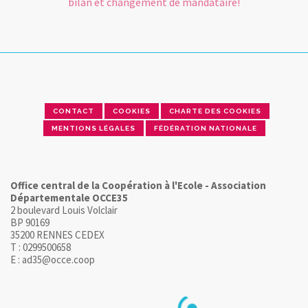
bilan et changement de mandataire!
CONTACT
COOKIES
CHARTE DES COOKIES
MENTIONS LÉGALES
FÉDÉRATION NATIONALE
Office central de la Coopération à l'Ecole - Association
Départementale OCCE35
2 boulevard Louis Volclair
BP 90169
35200 RENNES CEDEX
T : 0299500658
E : ad35@occe.coop