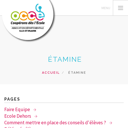
L'OCCE
ÉTAMINE
GERER SA COOPERATIVE
ACTIONS PÉDAGOGIQUES
ACCUEIL
ÉTAMINE
RESSOURCES PEDAGOGIQUES
FORMATIONS
PRETS ET SERVICES
PAGES
RECHERCHER
Faire Equipe
Ecole Dehors
CONTACT
Comment mettre en place des conseils d'élèves ?