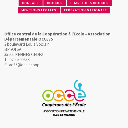
CONTACT
COOKIES
CHARTE DES COOKIES
MENTIONS LÉGALES
FÉDÉRATION NATIONALE
Office central de la Coopération à l'Ecole - Association
Départementale OCCE35
2 boulevard Louis Volclair
BP 90169
35200 RENNES CEDEX
T : 0299500658
E : ad35@occe.coop