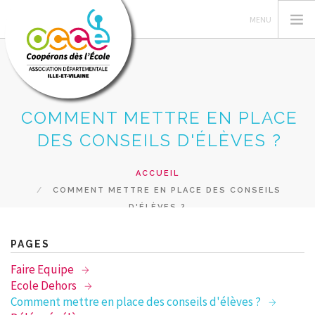
COMMENT METTRE EN PLACE
L'OCCE
DES CONSEILS D'ÉLÈVES ?
GERER SA COOPERATIVE
ACTIONS PÉDAGOGIQUES
ACCUEIL
COMMENT METTRE EN PLACE DES CONSEILS
RESSOURCES PEDAGOGIQUES
D'ÉLÈVES ?
FORMATIONS
PRETS ET SERVICES
PAGES
RECHERCHER
Faire Equipe
Ecole Dehors
CONTACT
Comment mettre en place des conseils d'élèves ?