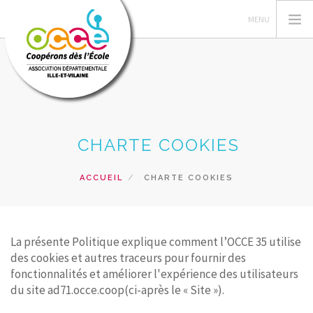
L'OCCE
CHARTE COOKIES
GERER SA COOPERATIVE
ACTIONS PÉDAGOGIQUES
ACCUEIL
CHARTE COOKIES
RESSOURCES PEDAGOGIQUES
FORMATIONS
PRETS ET SERVICES
La présente Politique explique comment l’OCCE 35 utilise
des cookies et autres traceurs pour fournir des
RECHERCHER
fonctionnalités et améliorer l'expérience des utilisateurs
du site ad71.occe.coop(ci-après le « Site »).
CONTACT