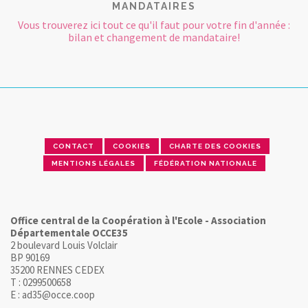
MANDATAIRES
Vous trouverez ici tout ce qu'il faut pour votre fin d'année :
bilan et changement de mandataire!
CONTACT
COOKIES
CHARTE DES COOKIES
MENTIONS LÉGALES
FÉDÉRATION NATIONALE
Office central de la Coopération à l'Ecole - Association
Départementale OCCE35
2 boulevard Louis Volclair
BP 90169
35200 RENNES CEDEX
T : 0299500658
E : ad35@occe.coop