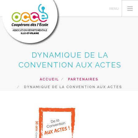
DYNAMIQUE DE LA
L'OCCE
CONVENTION AUX ACTES
GERER SA COOPERATIVE
ACTIONS PÉDAGOGIQUES
ACCUEIL
PARTENAIRES
RESSOURCES PEDAGOGIQUES
DYNAMIQUE DE LA CONVENTION AUX ACTES
FORMATIONS
PRETS ET SERVICES
RECHERCHER
CONTACT