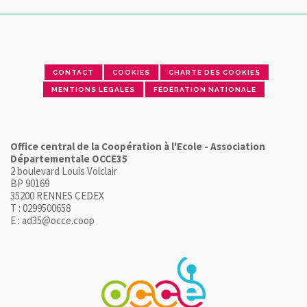
CONTACT
COOKIES
CHARTE DES COOKIES
MENTIONS LÉGALES
FÉDÉRATION NATIONALE
Office central de la Coopération à l'Ecole - Association
Départementale OCCE35
2 boulevard Louis Volclair
BP 90169
35200 RENNES CEDEX
T : 0299500658
E : ad35@occe.coop