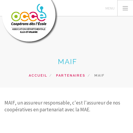
L'OCCE
MAIF
GERER SA COOPERATIVE
ACTIONS PÉDAGOGIQUES
ACCUEIL
PARTENAIRES
MAIF
RESSOURCES PEDAGOGIQUES
FORMATIONS
PRETS ET SERVICES
MAIF, un assureur responsable, c'est l'assureur de nos
coopératives en partenariat avec la MAE.
RECHERCHER
CONTACT