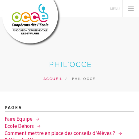
L'OCCE
PHIL'OCCE
GERER SA COOPERATIVE
ACTIONS PÉDAGOGIQUES
ACCUEIL
PHIL'OCCE
RESSOURCES PEDAGOGIQUES
FORMATIONS
PRETS ET SERVICES
PAGES
RECHERCHER
Faire Equipe
Ecole Dehors
CONTACT
Comment mettre en place des conseils d'élèves ?