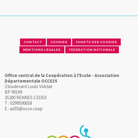
CONTACT
COOKIES
CHARTE DES COOKIES
MENTIONS LÉGALES
FÉDÉRATION NATIONALE
Office central de la Coopération à l'Ecole - Association
Départementale OCCE35
2 boulevard Louis Volclair
BP 90169
35200 RENNES CEDEX
T : 0299500658
E : ad35@occe.coop