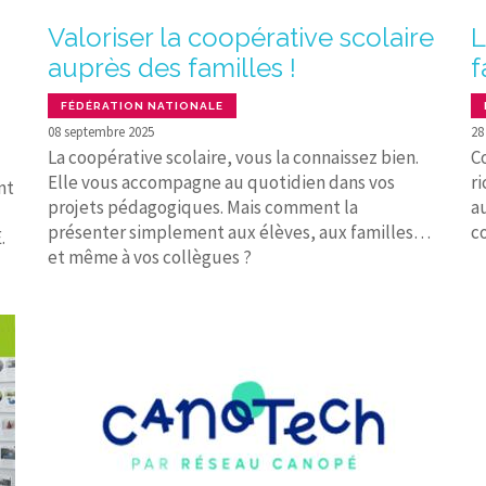
Valoriser la coopérative scolaire
L
auprès des familles !
f
FÉDÉRATION NATIONALE
08 septembre 2025
28
La coopérative scolaire, vous la connaissez bien.
C
Elle vous accompagne au quotidien dans vos
r
nt
projets pédagogiques. Mais comment la
a
présenter simplement aux élèves, aux familles…
c
.
et même à vos collègues ?