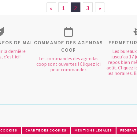
«
1
2
3
»
NFOS DE MAI
COMMANDE DES AGENDAS
FERMETUR
COOP
r la dernière
Les bureaux
, c'est ici!
jusqu'au 17 j
Les commandes des agendas
repos bien mé
coop sont ouvertes ! Cliquez ici
août. Cliquez i
pour commander.
les horaires.
COOKIES
CHARTE DES COOKIES
MENTIONS LÉGALES
FÉDÉRAT